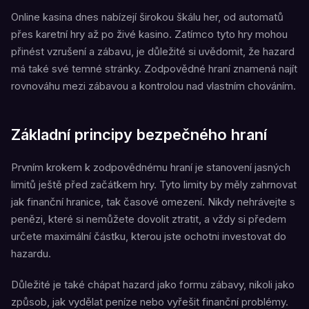
Online kasina dnes nabízejí širokou škálu her, od automatů
přes karetní hry až po živé kasino. Zatímco tyto hry mohou
přinést vzrušení a zábavu, je důležité si uvědomit, že hazard
má také své temné stránky. Zodpovědné hraní znamená najít
rovnováhu mezi zábavou a kontrolou nad vlastním chováním.
Základní principy bezpečného hraní
Prvním krokem k zodpovědnému hraní je stanovení jasných
limitů ještě před začátkem hry. Tyto limity by měly zahrnovat
jak finanční hranice, tak časové omezení. Nikdy nehrávejte s
penězi, které si nemůžete dovolit ztratit, a vždy si předem
určete maximální částku, kterou jste ochotni investovat do
hazardu.
Důležité je také chápat hazard jako formu zábavy, nikoli jako
způsob, jak vydělat peníze nebo vyřešit finanční problémy.